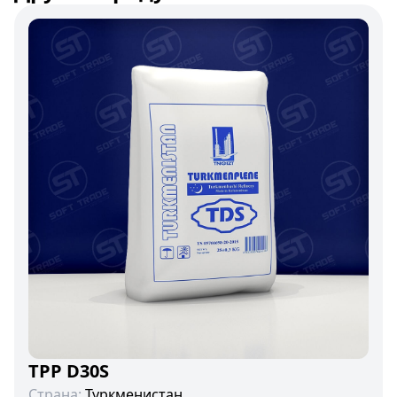
TPP D30S
Страна:
Туркменистан