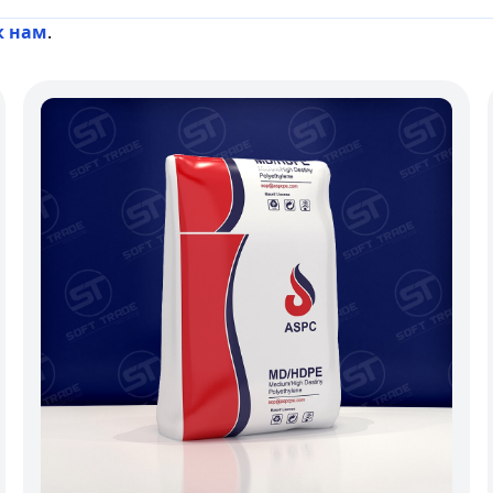
к нам
.