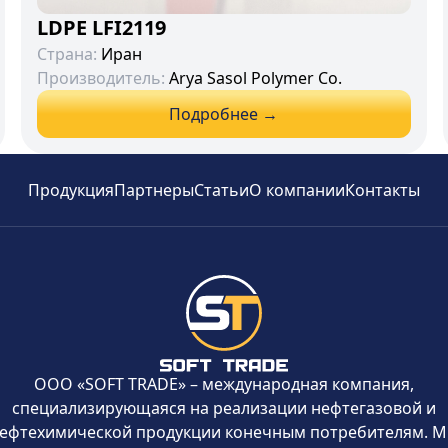
LDPE LFI2119
Страна:
Иран
Производитель:
Arya Sasol Polymer Co.
Подробнее →
Продукция
Партнеры
Статьи
О компании
Контакты
ООО «SOFT TRADE» – международная компания,
специализирующаяся на реализации нефтегазовой и
ефтехимической продукции конечным потребителям. 