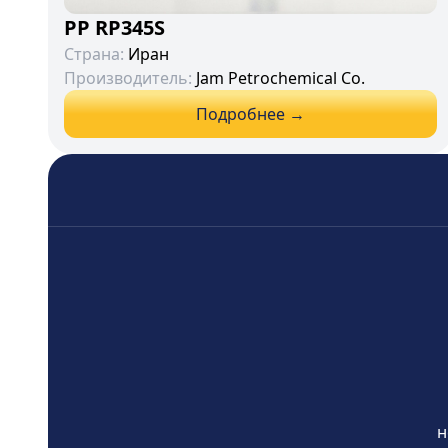
PP RP345S
Страна:
Иран
Производитель:
Jam Petrochemical Co.
Подробнее →
н